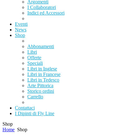
Argomenti
I Collaboratori
Indici ed Accessori
Eventi
News
Shop
Abbonamenti
Libri
Offerte
Speciali
Libri in Inglese
Libri in Francese
Libri in Tedesco
Arte Pittorica
Storico ordini
Carrello
Contattaci
I Dipinti di Fly Line
Shop
Home
Shop