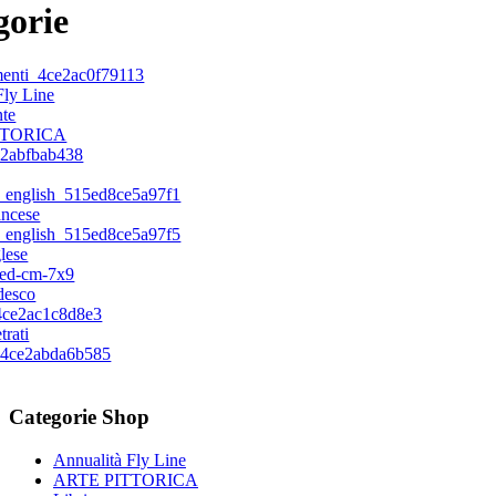
gorie
Fly Line
TTORICA
ancese
glese
edesco
trati
Categorie
Shop
Annualità Fly Line
ARTE PITTORICA