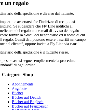
re un regalo
stinatario della spedizione è diverso dal mittente.
importante accertarsi che l'indirizzo di recapito sia
esidiato. Se si desidera che Fly Line notifichi al
neficiario del regalo una e-mail di avviso del regalo
corre fornire la e-mail del beneficiario ed il nome di chi
 il regalo. Questi dati possono essere trascritti nel campo
ote del cliente”, oppure inviati a Fly Line via e-mail.
stinatario della spedizione è il mittente stesso.
 questo caso si segue semplicemente la procedura
tandard” di ogni ordine.
Categorie
Shop
Abonnements
Angebote
Bücher
Bücher auf Deutch
Bücher auf Englisch
Bücher auf Französisch