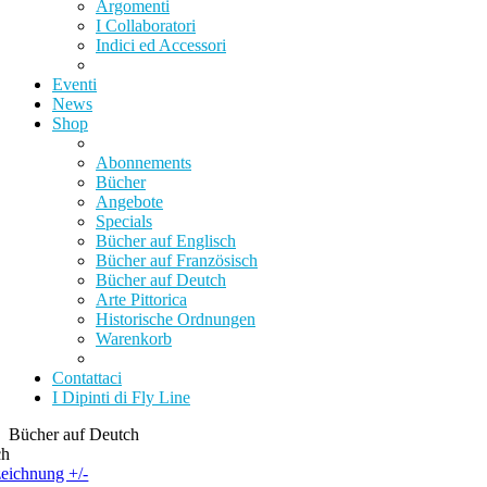
Argomenti
I Collaboratori
Indici ed Accessori
Eventi
News
Shop
Abonnements
Bücher
Angebote
Specials
Bücher auf Englisch
Bücher auf Französisch
Bücher auf Deutch
Arte Pittorica
Historische Ordnungen
Warenkorb
Contattaci
I Dipinti di Fly Line
Bücher auf Deutch
ch
eichnung +/-