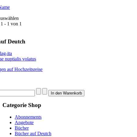
 Name
 auswählen
 1 - 1 von 1
uf Deutch
e nuptialis volatus
gen auf Hochzeitsreise
Categorie
Shop
Abonnements
Angebote
Bücher
Bücher auf Deutch