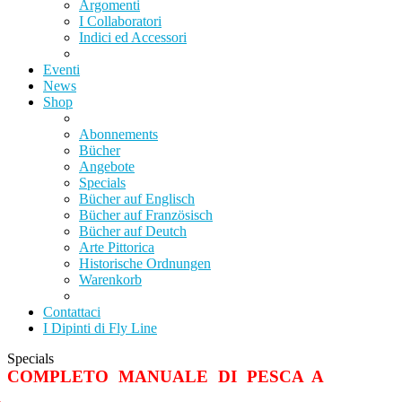
Argomenti
I Collaboratori
Indici ed Accessori
Eventi
News
Shop
Abonnements
Bücher
Angebote
Specials
Bücher auf Englisch
Bücher auf Französisch
Bücher auf Deutch
Arte Pittorica
Historische Ordnungen
Warenkorb
Contattaci
I Dipinti di Fly Line
Specials
U' COMPLETO MANUALE DI PESCA A
A