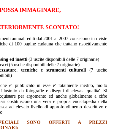
 POSSA IMMAGINARE,
LTERIORMENTE SCONTATO!
ementi annuali editi dal 2001 al 2007 consistono in riviste
che di 100 pagine cadauna che trattano rispettivamente
sing ed insetti
(3 uscite disponibili delle 7 originarie)
erari
(5 uscite disponibili delle 7 originarie)
ezzature, tecniche e strumenti culturali
(7 uscite
nibili)
 che e' pubblicato in esse e' totalmente inedito, molto
illustrato da fotografie e disegni di elevata qualita'. Si
cquistare per argomento ed anche globalmente a cifre
Essi costituiscono una vera e propria enciclopedia della
sca ad elevato livello di approfondimento descrittivo e
o.
PECIALI SONO OFFERTI A PREZZI
DINARI: