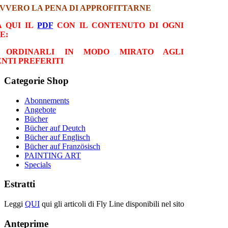
VVERO LA PENA DI APPROFITTARNE
A QUI IL
PDF
CON IL CONTENUTO DI OGNI
E:
I ORDINARLI IN MODO MIRATO AGLI
NTI PREFERITI
Categorie
Shop
Abonnements
Angebote
Bücher
Bücher auf Deutch
Bücher auf Englisch
Bücher auf Französisch
PAINTING ART
Specials
Estratti
Leggi
QUI
qui gli articoli di Fly Line disponibili nel sito
Anteprime