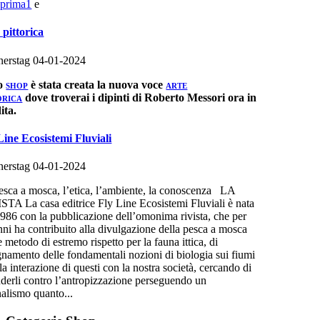
prima1
e
 pittorica
erstag 04-01-2024
lo
è stata creata la nuova voce
SHOP
ARTE
dove troverai i dipinti di Roberto Messori ora in
ORICA
ita.
Line Ecosistemi Fluviali
erstag 04-01-2024
esca a mosca, l’etica, l’ambiente, la conoscenza LA
STA La casa editrice Fly Line Ecosistemi Fluviali è nata
1986 con la pubblicazione dell’omonima rivista, che per
nni ha contribuito alla divulgazione della pesca a mosca
 metodo di estremo rispetto per la fauna ittica, di
gnamento delle fondamentali nozioni di biologia sui fiumi
la interazione di questi con la nostra società, cercando di
nderli contro l’antropizzazione perseguendo un
nalismo quanto...