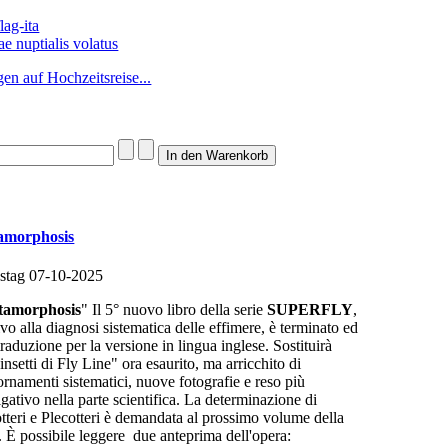
e nuptialis volatus
gen auf Hochzeitsreise...
amorphosis
stag 07-10-2025
tamorphosis
" Il 5° nuovo libro della serie
SUPERFLY
,
ivo alla diagnosi sistematica delle effimere, è terminato ed
traduzione per la versione in lingua inglese. Sostituirà
insetti di Fly Line" ora esaurito, ma arricchito di
ornamenti sistematici, nuove fotografie e reso più
gativo nella parte scientifica. La determinazione di
otteri e Plecotteri è demandata al prossimo volume della
e. È possibile leggere due anteprima dell'opera: