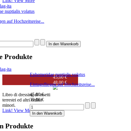
Link!
View More
e nuptialis volatus
gen auf Hochzeitsreise...
e Produkte
Ephemeridae nuptialis volatus
45,00 €
48,00 €
Terrestrials & Co.
Eintagsfliegen auf Hochzeitsreise...
45,00 €
Libro di dressing di insetti
39,00 €
terrestri ed altri ordini
minori.
Link!
View More
n Produkte