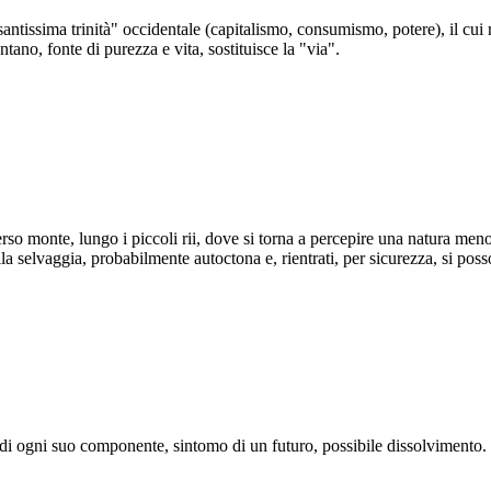
a "santissima trinità" occidentale (capitalismo, consumismo, potere), il c
ano, fonte di purezza e vita, sostituisce la "via".
verso monte, lungo i piccoli rii, dove si torna a percepire una natura me
lla selvaggia, probabilmente autoctona e, rientrati, per sicurezza, si poss
 di ogni suo componente, sintomo di un futuro, possibile dissolvimento.