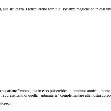
 alla sicurezza. I feticci erano forniti di sostanze magiche ed in essi viv
 sia affatto "vuoto", ma in esso pulserebbe un continuo annichilimento 
, rappresentanti di quella "antimateria" complementare alla nostra corpor
niverso.