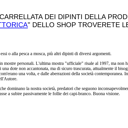
CARRELLATA DEI DIPINTI DELLA PRO
TTORICA
" DELLO SHOP TROVERETE L
.
ssi o alla pesca a mosca, più altri dipinti di diversi argomenti.
 mostre personali. L'ultima mostra "ufficiale" risale al 1997, ma non h
di una dote non accantonata, ma di sicuro trascurata, attualmente il bisog
 com'erano una volta, e dalle aberrazioni della società contemporanea. I
ell'Autore.
e che dominano la nostra società, predatori che seguono inconsapevolment
 masse a subire passivamente le follie dei capi-branco. Buona visione.