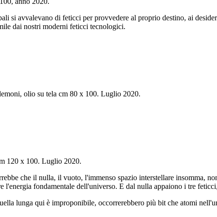
x 100, anno 2020.
ali si avvalevano di feticci per provvedere al proprio destino, ai desideri,
mile dai nostri moderni feticci tecnologici.
 demoni, olio su tela cm 80 x 100. Luglio 2020.
 cm 120 x 100. Luglio 2020.
bbe che il nulla, il vuoto, l'immenso spazio interstellare insomma, non
 l'energia fondamentale dell'universo. E dal nulla appaiono i tre feticci
uella lunga qui è improponibile, occorrerebbero più bit che atomi nell'u