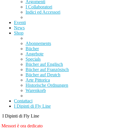
Argomenti
I Collaboratori
Indici ed Accessori
Eventi
News
Shop
Abonnements
Bücher
Angebote
Specials
Bücher auf Englisch
Bücher auf Französisch
Bücher auf Deutch
Arte Pittorica
Historische Ordnungen
Warenkorb
Contattaci
I Dipinti di Fly Line
I Dipinti di Fly Line
Messori è ora dedicato