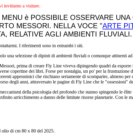
i invitiamo a visitare.
I MENU è POSSIBILE OSSERVARE UNA 
ERTO MESSORI. NELLA VOCE "
ARTE PI
A, RELATIVE AGLI AMBIENTI FLUVIALI
tattarmi. I riferimenti sono in entrambi i siti.
olo una selezione di dipinti di ambienti fluviali o comunque attinenti ad e
essori, prima di creare Fly Line viveva dipingendo quadri da esporre in
erse copertine dei libri. Forse per nostalgia, un po' per la frustrazione 
i torrenti appenninici che rischiano seriamente di scomparire, almeno per
corso degli anni, attraversato le pagine di Fly Line che le "ossessioni" d
ei meccanismi della psicologia del profondo che stanno spingendo le élit
 l'infinito arricchimento a danno delle limitate risorse planetarie. Con le
d olio di cm 80 x 80 del 2025.