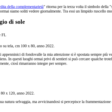
rdita della complementarietà
" ritorna per la terza volta il simbolo dell
rmai siamo soliti vedere giornalmente. Tra essi un limpido ruscello mont
io di sole
io su tela, cm 100 x 80, anno 2022.
nti appenninici di fondovalle la mia attenzione si è spostata sempre più 
ens. In questi luoghi ormai privi di sentieri si può cercare qualche trote
mente, ciosì rimarranno integre per sempre.
m 80 x 120, anno 2022.
 sua natura selvaggia, ma avvicinandosi si percepisce la frammentazione