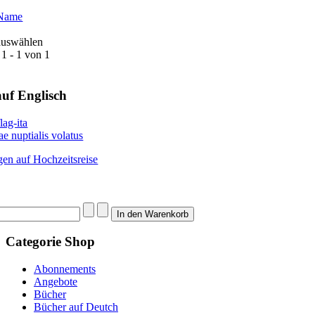
 Name
 auswählen
 1 - 1 von 1
uf Englisch
e nuptialis volatus
gen auf Hochzeitsreise
Categorie
Shop
Abonnements
Angebote
Bücher
Bücher auf Deutch