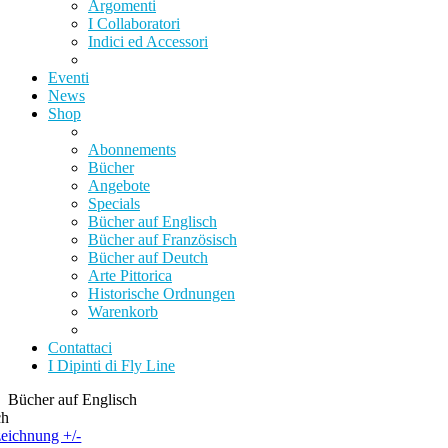
Argomenti
I Collaboratori
Indici ed Accessori
Eventi
News
Shop
Abonnements
Bücher
Angebote
Specials
Bücher auf Englisch
Bücher auf Französisch
Bücher auf Deutch
Arte Pittorica
Historische Ordnungen
Warenkorb
Contattaci
I Dipinti di Fly Line
Bücher auf Englisch
ch
eichnung +/-