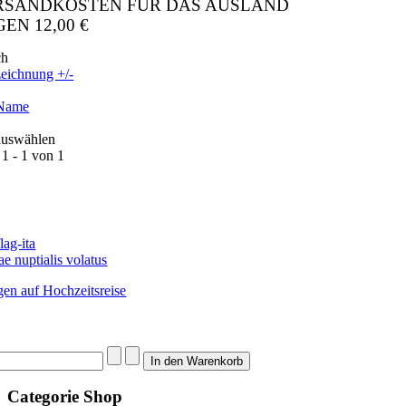
ERSANDKOSTEN FÜR DAS AUSLAND
EN 12,00 €
ch
eichnung +/-
 Name
 auswählen
 1 - 1 von 1
e nuptialis volatus
gen auf Hochzeitsreise
Categorie
Shop