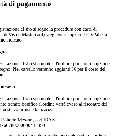
tà di pagamento
istrazione al sito si segue la procedura con carta di
rcuiti Visa o Mastercard) scegliendo l'opzione PayPal e si
me indicato.
gno
istrazione al sito si completa l'ordine spuntando l'opzione
segno. Nel carrello verranno aggiunti 3€ per il costo del
no.
ancario
istrazione al sito si completa l'ordine spuntando l'opzione
to tramite bonifico (l'ordine verrà evaso al riscontro del
 queste coordinate bancarie:
i Roberto Messori, cod IBAN:
8766780000000434350
sistema di pagamento è anche possibile evitare l'ordine