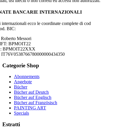
dati, usi illeciti o non corretti ed accessi non autorizzati.
NATE BANCARIE INTERNAZIONALI
i internazionali ecco le coordinate complete di cod
od. BIC:
i Roberto Messori
WIFT: BPMOIT22
IC: BPMOIT22XXX
: IT76V0538766780000000434350
Categorie
Shop
Abonnements
Angebote
Bücher
Bücher auf Deutch
Bücher auf Englisch
Bücher auf Französisch
PAINTING ART
Specials
Estratti