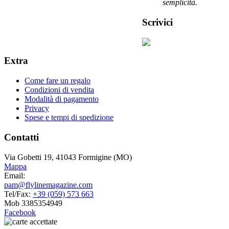
semplicità.
Scrivici
Extra
Come fare un regalo
Condizioni di vendita
Modalità di pagamento
Privacy
Spese e tempi di spedizione
Contatti
Via Gobetti 19, 41043 Formigine (MO)
Mappa
Email:
pam@flylinemagazine.com
Tel/Fax:
+39 (059) 573 663
Mob 3385354949
Facebook