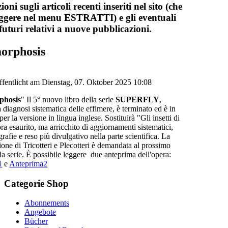
oni sugli articoli recenti inseriti nel sito (che
eggere nel menu ESTRATTI) e gli eventuali
 futuri relativi a nuove pubblicazioni.
orphosis
ffentlicht am Dienstag, 07. Oktober 2025 10:08
phosis
" Il 5° nuovo libro della serie
SUPERFLY
,
la diagnosi sistematica delle effimere, è terminato ed è in
per la versione in lingua inglese. Sostituirà "Gli insetti di
ra esaurito, ma arricchito di aggiornamenti sistematici,
rafie e reso più divulgativo nella parte scientifica. La
one di Tricotteri e Plecotteri è demandata al prossimo
a serie. È possibile leggere due anteprima dell'opera:
1
e
Anteprima2
Categorie
Shop
Abonnements
Angebote
Bücher