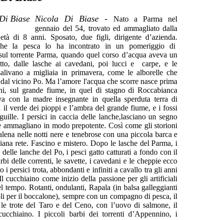
Nicola Di Biase -
Nato a Parma nel
gennaio del 54, trovato ed ammagliato dalla
’età di 8 anni. Sposato, due figli, dirigente d’azienda.
che la pesca lo ha incontrato in un pomeriggio di
sul torrente Parma, quando quel corso d’acqua aveva un
tto, dalle lasche ai cavedani, poi lucci e carpe, e le
salivano a migliaia in primavera, come le alborelle che
 dal vicino Po. Ma l’amore l'acqua che scorre nasce prima
ni, sul grande fiume, in quel di stagno di Roccabianca
a con la madre insegnante in quella sperduta terra di
a il verde dei pioppi e l’ambra del grande fiume, e i fossi
guille. I persici in caccia delle lanche,lasciano un segno
 e ammagliano in modo prepotente. Così come gli storioni
alena nelle notti nere e tenebrose con una piccola barca e
ziana rete. Fascino e mistero. Dopo le lasche del Parma, i
e delle lanche del Po, i pesci gatto catturati a fondo con il
rbi delle correnti, le savette, i cavedani e le cheppie ecco
 i persici trota, abbondanti e infiniti a cavallo tra gli anni
Il cucchiaino come inizio della passione per gli artificiali
el tempo. Rotanti, ondulanti, Rapala (in balsa galleggianti
li per il boccalone), sempre con un compagno di pesca, il
 le trote del Taro e del Ceno, con l’uovo di salmone, il
cucchiaino. I piccoli barbi dei torrenti d’Appennino, i