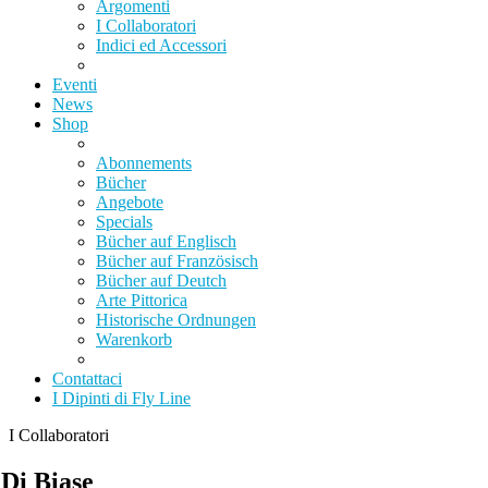
Argomenti
I Collaboratori
Indici ed Accessori
Eventi
News
Shop
Abonnements
Bücher
Angebote
Specials
Bücher auf Englisch
Bücher auf Französisch
Bücher auf Deutch
Arte Pittorica
Historische Ordnungen
Warenkorb
Contattaci
I Dipinti di Fly Line
I Collaboratori
 Di Biase