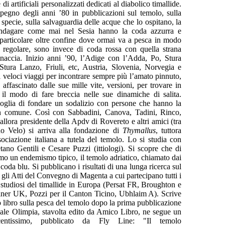
di artificiali personalizzati dedicati al diabolico timallide.
pegno degli anni ’80 in pubblicazioni sul temolo, sulla
a specie, sulla salvaguardia delle acque che lo ospitano, la
 indagare come mai nel Sesia hanno la coda azzurra e
n particolare oltre confine dove ormai va a pesca in modo
 regolare, sono invece di coda rossa con quella strana
naccia. Inizio anni ’90, l’Adige con l’Adda, Po, Stura
tura Lanzo, Friuli, etc, Austria, Slovenia, Norvegia e
ici veloci viaggi per incontrare sempre più l’amato pinnuto,
affascinato dalle sue mille vite, versioni, per trovare in
il modo di fare breccia nelle sue dinamiche di salita.
oglia di fondare un sodalizio con persone che hanno la
n comune. Così con Sabbadini, Canova, Tadini, Rinco,
allora presidente della Apdv di Rovereto e altri amici (tra
o Velo) si arriva alla fondazione di
Thymallus
, tuttora
sociazione italiana a tutela del temolo. Lo si studia con
tano Gentili e Cesare Puzzi (ittiologi). Si scopre che di
mo un endemismo tipico, il temolo adriatico, chiamato dai
coda blu. Si pubblicano i risultati di una lunga ricerca sul
gli Atti del Convegno di Magenta a cui partecipano tutti i
 studiosi del timallide in Europa (Persat FR, Broughton e
ner UK, Pozzi per il Canton Ticino, Ubhlaim A). Scrive
 libro sulla pesca del temolo dopo la prima pubblicazione
iale Olimpia, stavolta edito da Amico Libro, ne segue un
ecentissimo, pubblicato da Fly Line: "Il temolo