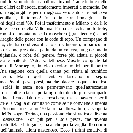
roni, le scardole dei canali mantovani. Tante letture delle
te e libri dell’epoca, praticamente imparati a memoria. Da
o, irraggiungibile per un ragazzo senz’auto che praticava
emiliana, il temolo! Visto in rare immagini sulle
ni degli anni ’60. Poi il trasferimento a Milano e da lì le
ote e i temoli della Valtellina. Prima a cucchiaino le trote,
 cambi di montatura e la moschera (gran tecnica) e nel
visaglie delle pesca con la coda di topo. Un compagno di
o, che ha condiviso il salto sui salmonidi, in particolare
lo. Canna prestata al padre da un collega, lunga canna in
tigianale, o roba del genere, forse più adatta ai piccoli
e alle piatte dell’Adda valtellinese. Mosche comprate dal
arin di Morbegno, in viola (colori mitici per il nostro
Una stagione con quella canna poi ridata al munifico
paterno. Ma i goffi tentativi lasciano un segno
mo. Pochi i pesci presi, ma che piacere in quella tecnica.
i soldi in tasca non permettevano quell'attrezzatura
o di altre età e portafogli dotati di più scomparti.
uindi il cucchiaino e la moschera, ma la passione per il
sce e la voglia di catturarlo come se ne conviene aumenta
. Seconda metà anni ’70 la prima attrezzatura, la scoperta
 del Po sopra Torino, una passione che si radica e diventa
 ossessione. Non più per la sola pesca, che diventa
redditizia e intrigante, ma anche per la voglia di scoprire
uell’animale allora misterioso. Ecco i primi tentativi di