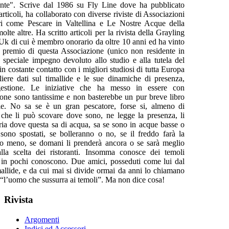
nte". Scrive dal 1986 su Fly Line dove ha pubblicato
articoli, ha collaborato con diverse riviste di Associazioni
ri come Pescare in Valtellina e Le Nostre Acque della
te altre. Ha scritto articoli per la rivista della Grayling
 Uk di cui è membro onorario da oltre 10 anni ed ha vinto
e premio di questa Associazione (unico non residente in
 speciale impegno devoluto allo studio e alla tutela del
in costante contatto con i migliori studiosi di tutta Europa
liere dati sul timallide e le sue dinamiche di presenza,
gestione. Le iniziative che ha messo in essere con
ione sono tantissime e non basterebbe un pur breve libro
le. No sa se è un gran pescatore, forse si, almeno di
 che li può scovare dove sono, ne legge la presenza, li
aria dove questa sa di acqua, sa se sono in acque basse o
i sono spostati, se bolleranno o no, se il freddo farà la
 o meno, se domani li prenderà ancora o se sarà meglio
alla scelta dei ristoranti. Insomma conosce dei temoli
 in pochi conoscono. Due amici, posseduti come lui dal
mallide, e da cui mai si divide ormai da anni lo chiamano
 “l’uomo che sussurra ai temoli”. Ma non dice cosa!
Rivista
Argomenti
Indici ed Accessori